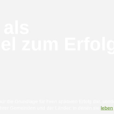
 als
el zum Erfol
 nur die Grundlage für ihren späteren Erfolg dar, son
, ihrer Gemeinden und der Länder, in denen sie
leben