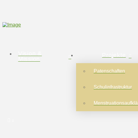
Vision &
Projekte
Mission
Patenschaften
Schulinfrastruktur
Menstruationsaufkl
0