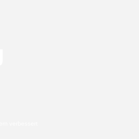
g
dern verbessert
.